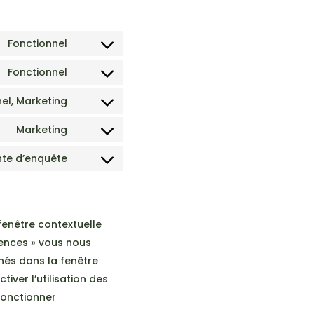
Fonctionnel
Consent
to
Fonctionnel
Consent
service
to
el, Marketing
wordpress
Consent
service
to
Marketing
wordfence
Consent
service
to
ente d’enquête
intercom-
Consent
service
messenger
to
google-
service
maps
divers
fenêtre contextuelle
rences » vous nous
nnés dans la fenêtre
ver l’utilisation des
 fonctionner