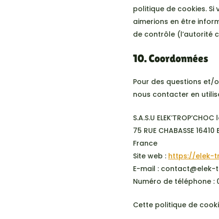
politique de cookies. S
aimerions en être infor
de contrôle (l’autorité
10. Coordonnées
Pour des questions et/o
nous contacter en utili
S.A.S.U ELEK’TROP’CHOC 
75 RUE CHABASSE 16410
France
Site web :
https://elek-
E-mail :
contact@
elek-
Numéro de téléphone :
Cette politique de cook