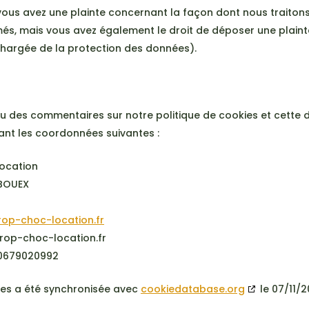
i vous avez une plainte concernant la façon dont nous traito
més, mais vous avez également le droit de déposer une plainte
 chargée de la protection des données).
u des commentaires sur notre politique de cookies et cette dé
sant les coordonnées suivantes :
location
 BOUEX
trop-choc-location.fr
trop-choc-location.fr
 0679020992
ies a été synchronisée avec
cookiedatabase.org
le 07/11/2